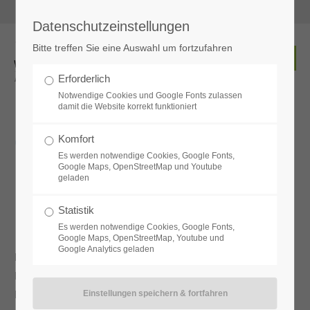
Servicetelefon:
06031 / 90 66 11
awb.service@awb-wetterau.de
Datenschutzeinstellungen
Der Eintrag "offcanvas-col1" existiert leider nicht.
Bitte treffen Sie eine Auswahl um fortzufahren
Der Eintrag "offcanvas-col2" existiert leider nicht.
Erforderlich
Notwendige Cookies und Google Fonts zulassen
Oberhessische Erden aus
damit die Website korrekt funktioniert
Der Eintrag "offcanvas-col3" existiert leider nicht.
der Wetterau - Ganz in
Komfort
Es werden notwendige Cookies, Google Fonts,
Der Eintrag "offcanvas-col4" existiert leider nicht.
Ihrer Nähe
Google Maps, OpenStreetMap und Youtube
geladen
Statistik
Es werden notwendige Cookies, Google Fonts,
Google Maps, OpenStreetMap, Youtube und
Google Analytics geladen
Kompost und Erden erhalten Sie im Hums- und Erdenwerk in Niddatal
Ilbenstadt und auf folgenden Recyclinghöfen: Butzbach, Echzell,
Friedberg und Nidda.