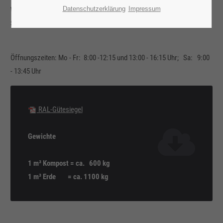
Datenschutzerklärung
Impressum
Wir beladen im Humus- und Erdenwerk Ihren Anhänger. Bitte denken
Sie an die Ladungssicherung (Plane).
Öffnungszeiten: Mo - Fr: 8:00 -12:15 und 13:00 - 16:15 Uhr; Sa: 9:00
- 13:45 Uhr
RAL-Gütesiegel
Gewichte
1 m³ Kompost = ca. 600 kg
1 m³ Erde = ca. 1100 kg