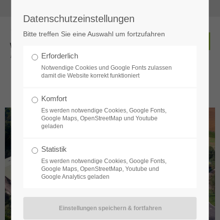
Servicetelefon:
06031 / 90 66 11
awb.service@awb-wetterau.de
Datenschutzeinstellungen
Der Eintrag "offcanvas-col1" existiert leider nicht.
Bitte treffen Sie eine Auswahl um fortzufahren
Der Eintrag "offcanvas-col2" existiert leider nicht.
Erforderlich
Notwendige Cookies und Google Fonts zulassen
Recyclinghof Niddatal
damit die Website korrekt funktioniert
Der Eintrag "offcanvas-col3" existiert leider nicht.
Komfort
Es werden notwendige Cookies, Google Fonts,
Der Eintrag "offcanvas-col4" existiert leider nicht.
Google Maps, OpenStreetMap und Youtube
geladen
Statistik
Es werden notwendige Cookies, Google Fonts,
Google Maps, OpenStreetMap, Youtube und
Google Analytics geladen