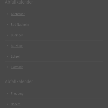
Abfallkalender
Altenstadt
Bad Nauheim
Büdingen
Butzbach
Echzell
Florstadt
Abfallkalender
Friedberg
Gedern