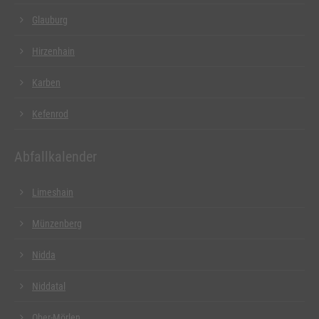
Glauburg
Hirzenhain
Karben
Kefenrod
Abfallkalender
Limeshain
Münzenberg
Nidda
Niddatal
Ober-Mörlen