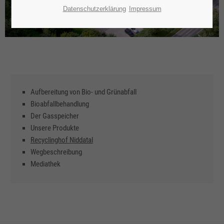
Datenschutzerklärung
Impressum
Aufbereitung von Bio- und Grünabfall
Bioabfallbehandlung
Der Gasspeicher
Unsere Produkte
Recyclinghof Niddatal
Wegbeschreibung
Mediathek