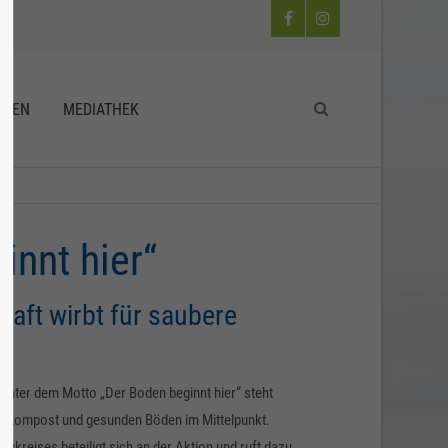
 leider
Der Eintrag "offcanvas-col4" existiert leider
nicht.
RGEN
MEDIATHEK
innt hier“
haft wirbt für saubere
 Unter dem Motto „Der Boden beginnt hier“ steht
 Kompost und gesunden Böden im Mittelpunkt.
ukreises beteiligt sich an der Aktion und ruft dazu