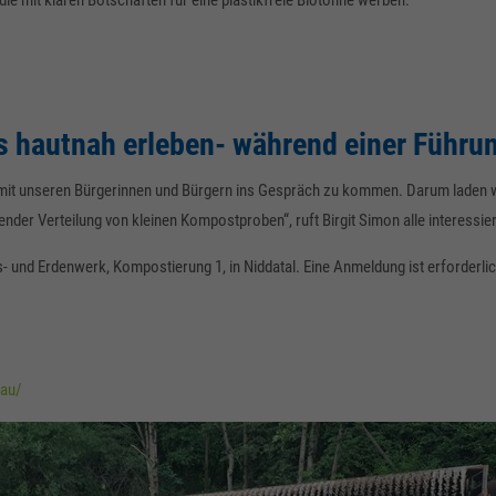
ie mit klaren Botschaften für eine plastikfreie Biotonne werben.
ls hautnah erleben- während einer Führu
m mit unseren Bürgerinnen und Bürgern ins Gespräch zu kommen. Darum laden 
nder Verteilung von kleinen Kompostproben“, ruft Birgit Simon alle interessi
 und Erdenwerk, Kompostierung 1, in Niddatal. Eine Anmeldung ist erforderlic
rau/