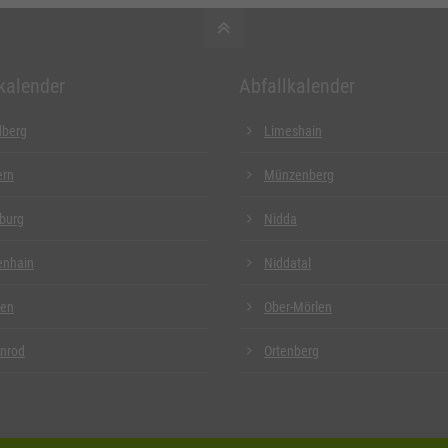
kalender
Abfallkalender
dberg
Limeshain
ern
Münzenberg
burg
Nidda
enhain
Niddatal
ben
Ober-Mörlen
nrod
Ortenberg