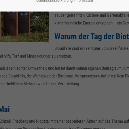
Datenschutzerklärung
Impressum
auf, Bioabfälle möglichst vollständig – und 
sauber getrennten Küchen- und Gartenabfäl
klimafreundliche Energie entstehen – ein Gew
Warum der Tag der Biot
Bioabfälle sind ein zentraler Schlüssel für 
d hilft, Torf und Mineraldünger zu ersetzen.
t ist ein echter Umweltheld und leistet damit seinen eigenen Beitrag zum Klima
 des Bioabfalls, die Wichtigkeit der Biotonne. Voraussetzung dafür ist: Kein Pl
n erheblichen Mehraufwand in der Verarbeitung.
Mai
Echzell, Friedberg und Niddatal mit einer besonderen Aktion auf das Thema