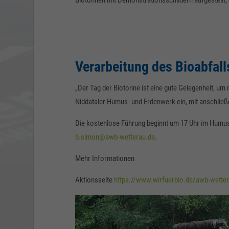
Biotonnen mit Demonstrationsschildern aufgestellt, d
Verarbeitung des Bioabfal
„Der Tag der Biotonne ist eine gute Gelegenheit, u
Niddataler Humus- und Erdenwerk ein, mit anschließe
Die kostenlose Führung beginnt um 17 Uhr im Humus-
b.simon@awb-wetterau.de
.
Mehr Informationen
Aktionsseite
https://www.wirfuerbio.de/awb-wette