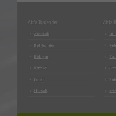
Abfallkalender
Abfall
Altenstadt
Frie
Bad Nauheim
Ged
Büdingen
Glau
Butzbach
Hirz
Echzell
Kar
Florstadt
Kefe