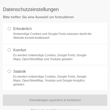
wb-wetterau.de
Datenschutzeinstellungen
rag "offcanvas-col2" existiert leider
Der Eintrag "offcanvas-col3" existiert
Bitte treffen Sie eine Auswahl um fortzufahren
nicht.
NS
NACHHALTIGKEIT
BILDUNGSARBEIT
RICHTIG ENTSO
Erforderlich
Notwendige Cookies und Google Fonts zulassen damit die
Website korrekt funktioniert
Komfort
Es werden notwendige Cookies, Google Fonts, Google
Maps, OpenStreetMap und Youtube geladen
am 26. Mai: „Der Boden beg
Statistik
Wetterauer Abfallwirtsc
Es werden notwendige Cookies, Google Fonts, Google
Maps, OpenStreetMap, Youtube und Google Analytics
Bioabfalltrennung
geladen
Am 26. Mai ist bundesweit Tag der Biotonne.
2026 der Zusammenhang zwischen Biotonne,
Auch der Abfallwirtschaftsbetrieb des Wettera