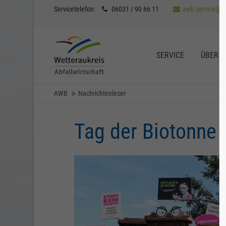
Servicetelefon:
06031 / 90 66 11
awb.service@a
Der Eintrag "offcanvas-col1" existiert leider
Der Eint
nicht.
nicht.
SERVICE
ÜBER U
AWB
Nachrichtenleser
Tag der Biotonne 